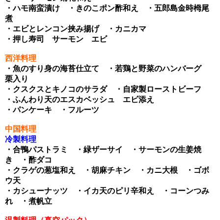
・ハモ南蛮漬け ・きのこポン酢和え ・五郎島金時栂尾
煮
・エビとレンコン挟み揚げ ・カニカマ
・押し寿司
サーモン エビ
西洋料理
・魚のすり身の海苔仕立て ・若鶏と野菜のハンバーグ
栗入り
・クスクスとキノコのサラダ ・自家製ローストビーフ
・ふんわり天のエスカベッシュ エビ添え
・パンケーキ ・フルーツ
中国料理
冷製料理
・合鴨パストラミ ・緑ザーサイ ・サーモンの生姜焼
き ・酢ダコ
・クラゲの葱塩和え ・胡麻チキン ・カニ大根 ・ゴボ
ウ天
・カシューナッツ ・イカ天のピリ辛和え ・コーンつみ
れ ・煮帆立