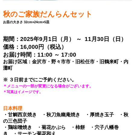
秋のご家族だんらんセット
お皿の大きさ 32cm×24cm×5皿
期間：2025年9月1日（月） ～ 11月30日（日）
価格：16,000円（税込）
お届け時間：11:00 ～ 17:00
お届け区域：金沢市・野々市市・旧松任市・旧鶴来町・内
灘町
※ ３日前までにご予約ください。
＊メニューの一部が変更になる場合がございます。
＊写真はイメージです。
日本料理
・甘鯛西京焼き ・秋刀魚幽庵焼き ・厚焼き玉子 ・秋
の三色団子
・鶏味噌焼き ・菊花かぶら ・柿餅 ・穴子八幡巻
き ・サーモン菊花和え