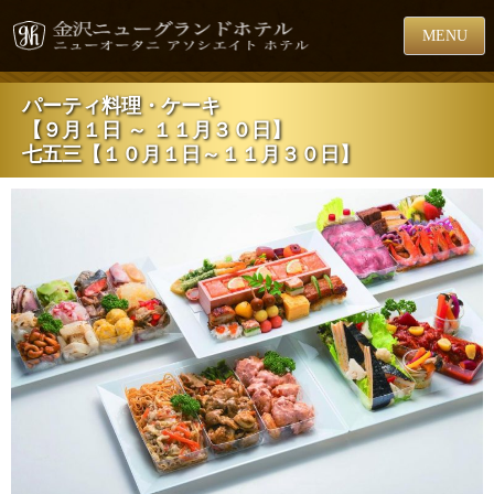
MENU
パーティ料理・ケーキ
【９月１日 ～ １１月３０日】
七五三【１０月１日～１１月３０日】