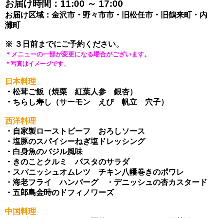
お届け時間：11:00 ～ 17:00
お届け区域：金沢市・野々市市・旧松任市・旧鶴来町・内
灘町
※ ３日前までにご予約ください。
＊メニューの一部が変更になる場合がございます。
＊写真はイメージです。
日本料理
・松茸ご飯（焼栗 紅葉人参 銀杏）
・ちらし寿し（サーモン えび 帆立 穴子）
西洋料理
・自家製ローストビーフ おろしソース
・塩豚のスパイシーねぎ塩ドレッシング
・白身魚のバジル風味
・きのことクルミ パスタのサラダ
・スパニッシュオムレツ チキン八幡巻きのポワレ
・海老フライ ハンバーグ ・デニッシュの杏カスタード
・五郎島金時のドフィノワーズ
中国料理