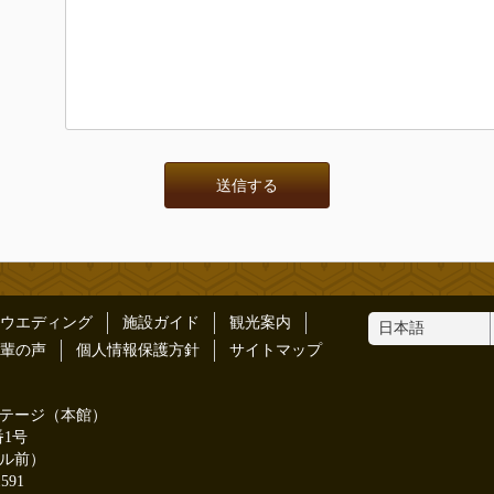
ウエディング
施設ガイド
観光案内
輩の声
個人情報保護方針
サイトマップ
テージ（本館）
番1号
ル前）
1591