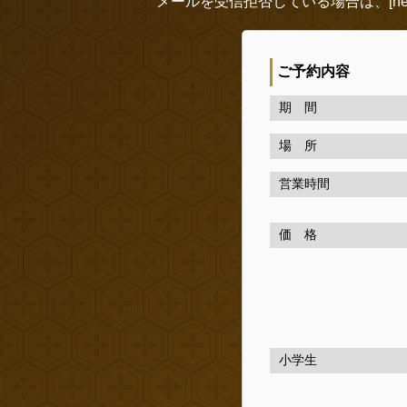
メールを受信拒否している場合は、[new
ご予約内容
期 間
場 所
営業時間
価 格
小学生