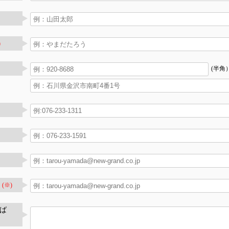
)
(半角
(※)
ば