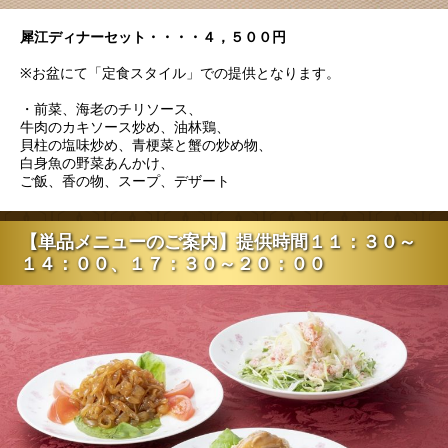
犀江ディナーセット・・・・４，５００円
※お盆にて「定食スタイル」での提供となります。
・前菜、海老のチリソース、
牛肉のカキソース炒め、油林鶏、
貝柱の塩味炒め、青梗菜と蟹の炒め物、
白身魚の野菜あんかけ、
ご飯、香の物、スープ、デザート
【単品メニューのご案内】提供時間１１：３０～
１４：００、１７：３０～２０：００