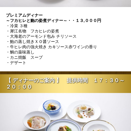
プレミアムディナー
～フカヒレと鮑の姿煮ディナー～・・１３,０００円
・冷菜 ３種
・犀江名物 フカヒレの姿煮
・大海老のアーモンド包み チリソース
・鮑の蒸し焼きＸＯ醤ソース
・牛ヒレ肉の強火焼き カキソース赤ワインの香り
・鯛の薬味蒸し
・カニ焼飯 スープ
・デザート
【 ディナーのご案内 】 提供時間 １７：３０～
２０：００