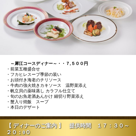
～犀江コースディナー～・・７,５００円
・前菜五種盛合せ
・フカヒレスープ季節の装い
・お頭付き海老のチリソース
・牛肉の強火焼きカキソース 温野菜添え
・帆立貝の薬味蒸し カラフル仕立て
・旬のお魚老酒あんかけ 細切り野菜添え
・蟹入り焼飯 スープ
・本日のデザート
【 ディナーのご案内 】 提供時間 １７：３０～
２０：0０