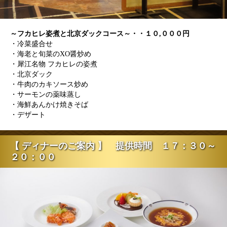
～フカヒレ姿煮と北京ダックコース～・・１０,０００円
・冷菜盛合せ
・海老と旬菜のXO醤炒め
・犀江名物 フカヒレの姿煮
・北京ダック
・牛肉のカキソース炒め
・サーモンの薬味蒸し
・海鮮あんかけ焼きそば
・デザート
【 ディナーのご案内 】 提供時間 １７：３０～
２０：００