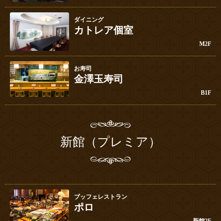
ダイニング
カトレア個室
M2F
お寿司
金澤玉寿司
B1F
新館（プレミア）
ブッフェレストラン
ポロ
新館2F