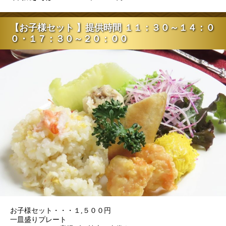
【お子様セット 】提供時間 １１：３０～１４：０
０・１７：３０～２０：００
お子様セット・・・１,５００円
一皿盛りプレート