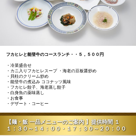
フカヒレと能登牛のコースランチ・・５，５００円
・冷菜盛合せ
・カニ入りフカヒレスープ ・海老の豆板醤炒め
・貝柱のクリーム炒め
・能登牛の煮込み ココナッツ風味
・フカヒレ餃子、海老蒸し餃子
・白身魚の薬味蒸し
・お食事
・デザート・コーヒー
【麺・飯 一品メニューのご案内 】提供時間 １
１：３０～１４：００・１７：３０～２０：００