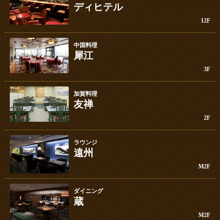
ディヒテル
12F
中国料理
犀江
3F
加賀料理
友禅
2F
ラウンジ
遠州
M2F
ダイニング
蔵
M2F