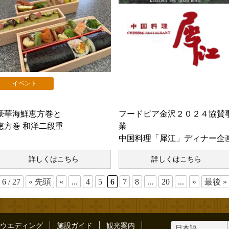
イベント
お知らせ
豪華海鮮恵方巻と
フードピア金沢２０２４協賛
恵方巻 和洋二段重
業
中国料理「犀江」ディナー企
詳しくはこちら
詳しくはこちら
6 / 27
« 先頭
«
...
4
5
6
7
8
...
20
...
»
最後 »
ウエディング
施設ガイド
観光案内